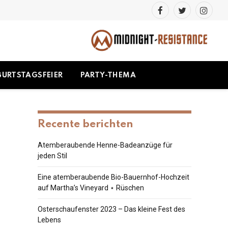
Facebook
Twitter
Instag
BURTSTAGSFEIER
PARTY-THEMA
Recente berichten
Atemberaubende Henne-Badeanzüge für
jeden Stil
Eine atemberaubende Bio-Bauernhof-Hochzeit
auf Martha’s Vineyard ⋆ Rüschen
Osterschaufenster 2023 – Das kleine Fest des
Lebens