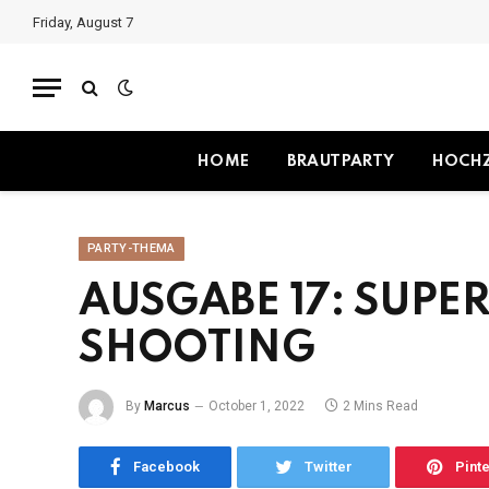
Friday, August 7
HOME
BRAUTPARTY
HOCHZ
PARTY-THEMA
AUSGABE 17: SUP
SHOOTING
By
Marcus
October 1, 2022
2 Mins Read
Facebook
Twitter
Pint